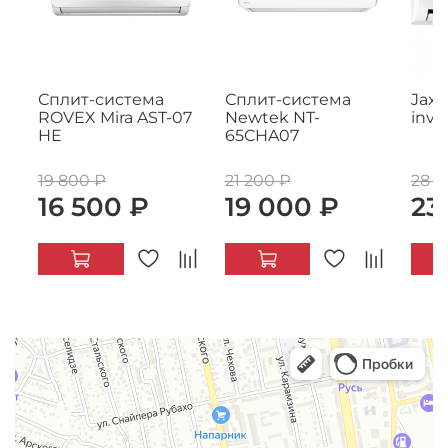
Сплит-система
Сплит-система
Jax 
ROVEX Mira AST-07
Newtek NT-
inve
HE
65CHA07
19 800 ₽
21 200 ₽
28 9
16 500 ₽
19 000 ₽
23