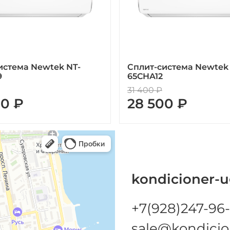
истема Newtek NT-
Сплит-система Newtek
9
65CHA12
31 400 ₽
00 ₽
28 500 ₽
kondicioner-u
+7(928)247-96-
sale@kondicio