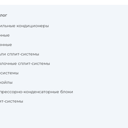
алог
ильные кондиционеры
нные
онные
ьти сплит-системы
олочные сплит-системы
-системы
койлы
прессорно-конденсаторные блоки
ит-системы