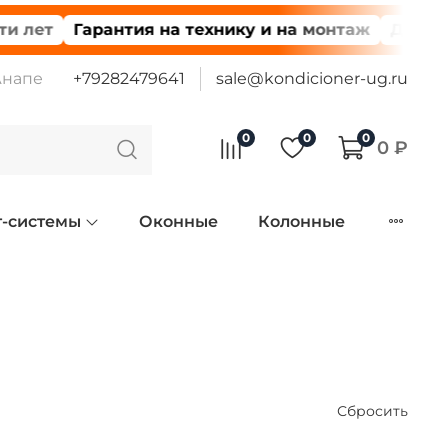
ет
Гарантия на технику и на монтаж
Доставка 
Анапе
+79282479641
sale@kondicioner-ug.ru
0
0
0
0 ₽
т-системы
Оконные
Колонные
Сбросить