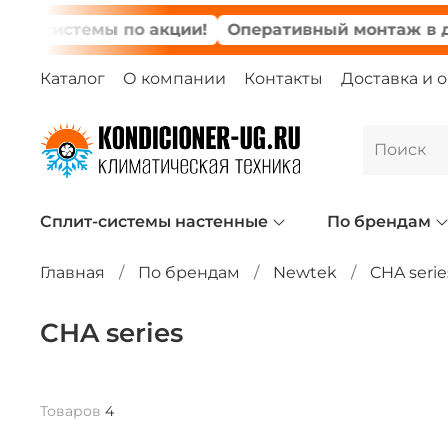
 системы по акции!
Оперативный монтаж в день
Каталог
О компании
Контакты
Доставка и 
Сплит-системы настенные
По брендам
Главная
По брендам
Newtek
CHA serie
CHA series
Товаров
4