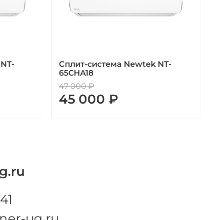
 NT-
Сплит-система Newtek NT-
65CHA18
47 000 ₽
45 000 ₽
g.ru
41
ner-ug.ru