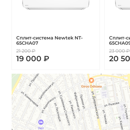
Сплит-система Newtek NT-
Сплит-с
65CHA07
65CHA0
21 200 ₽
23 000 ₽
19 000 ₽
20 5