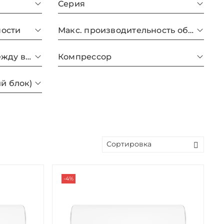
Серия
ности
Макс. производительность обогрева
Макс. перепад высот между внутр. и внешним блоками
Компрессор
ий блок)
-4%