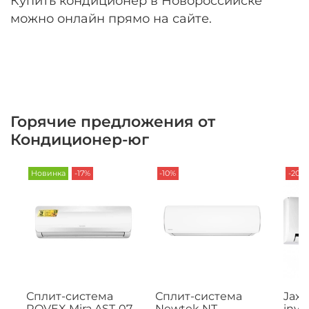
Купить кондиционер в Новороссийске
можно онлайн прямо на сайте.
Горячие предложения от
Кондиционер-юг
Новинка
-17%
-10%
-20%
Сплит-система
Сплит-система
Jax 
ROVEX Mira AST-07
Newtek NT-
inve