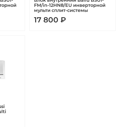
 BSUI-
Блок внутренний Ballu BSUI-
торной
FM/in-12HN8/EU инверторной
мульти сплит-системы
17 800 ₽
si
lti