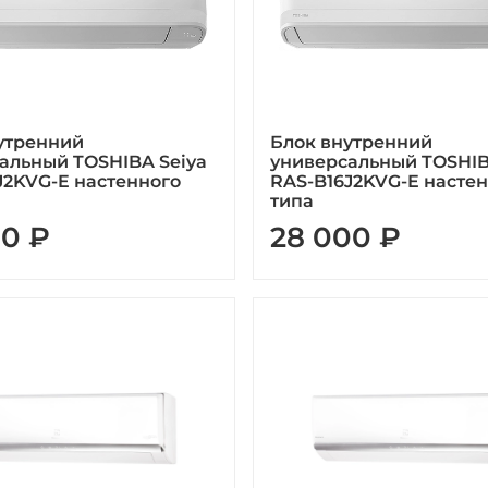
утренний
Блок внутренний
альный TOSHIBA Seiya
универсальный TOSHIB
J2KVG-E настенного
RAS-B16J2KVG-E насте
типа
00 ₽
28 000 ₽