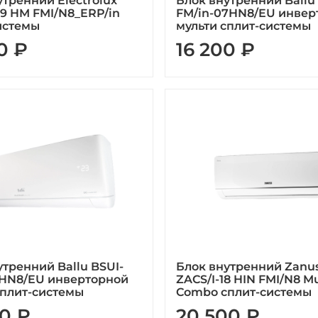
утренний Electrolux
Блок внутренний Ballu
09 HM FMI/N8_ERP/in
FM/in-07HN8/EU инвер
истемы
мульти сплит-системы
0 ₽
16 200 ₽
утренний Ballu BSUI-
Блок внутренний Zanus
8HN8/EU инверторной
ZACS/I-18 HIN FMI/N8 Mu
сплит-системы
Combo сплит-системы
0 ₽
20 500 ₽