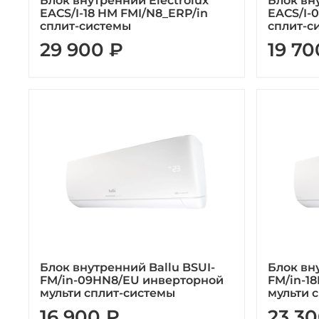
Блок внутренний Electrolux
Блок вн
EACS/I-18 HM FMI/N8_ERP/in
EACS/I-
сплит-системы
сплит-с
29 900 ₽
19 70
Блок внутренний Ballu BSUI-
Блок вн
FM/in-09HN8/EU инверторной
FM/in-1
мульти сплит-системы
мульти 
16 900 ₽
23 30