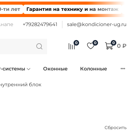
т
Гарантия на технику и на монтаж
Доставка п
Анапе
+79282479641
sale@kondicioner-ug.ru
0
0
0
0 ₽
т-системы
Оконные
Колонные
нутренний блок
Сбросить