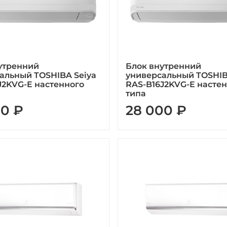
утренний
Блок внутренний
альный TOSHIBA Seiya
универсальный TOSHIB
J2KVG-E настенного
RAS-B16J2KVG-E насте
типа
00 ₽
28 000 ₽