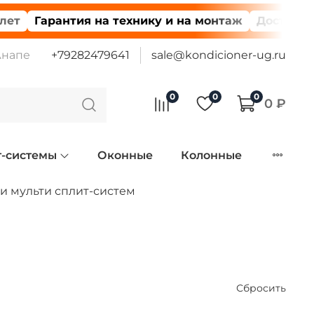
Гарантия на технику и на монтаж
Доставка по вс
Анапе
+79282479641
sale@kondicioner-ug.ru
0
0
0
0 ₽
т-системы
Оконные
Колонные
и мульти сплит-систем
Сбросить