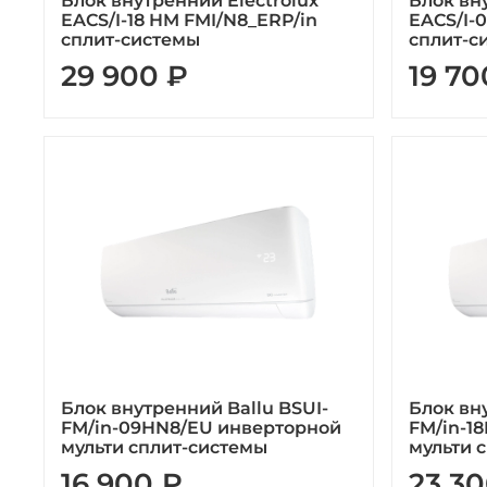
Блок внутренний Electrolux
Блок вн
EACS/I-18 HM FMI/N8_ERP/in
EACS/I-
сплит-системы
сплит-с
29 900 ₽
19 70
Блок внутренний Ballu BSUI-
Блок вн
FM/in-09HN8/EU инверторной
FM/in-1
мульти сплит-системы
мульти 
16 900 ₽
23 30