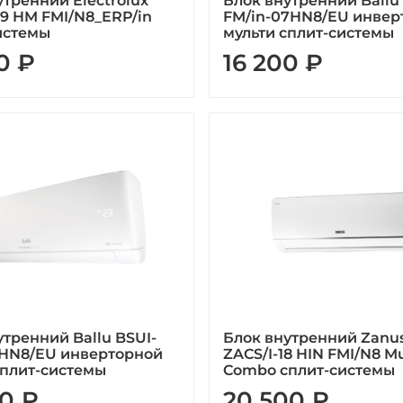
утренний Electrolux
Блок внутренний Ballu
09 HM FMI/N8_ERP/in
FM/in-07HN8/EU инвер
истемы
мульти сплит-системы
0 ₽
16 200 ₽
утренний Ballu BSUI-
Блок внутренний Zanus
8HN8/EU инверторной
ZACS/I-18 HIN FMI/N8 Mu
сплит-системы
Combo сплит-системы
0 ₽
20 500 ₽