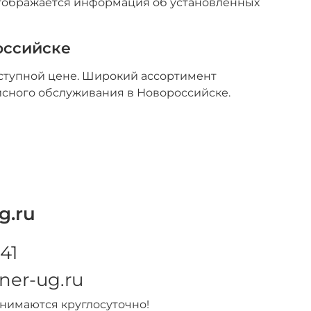
тображается информация об установленных
оссийске
ступной цене. Широкий ассортимент
исного обслуживания в Новороссийске.
g.ru
41
ner-ug.ru
инимаются круглосуточно!