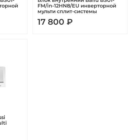
 BSUI-
Блок внутренний Ballu BSUI-
торной
FM/in-12HN8/EU инверторной
мульти сплит-системы
17 800 ₽
si
lti