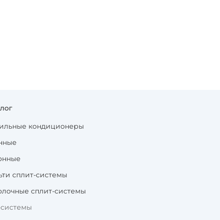
алог
ильные кондиционеры
нные
онные
ьти сплит-системы
олочные сплит-системы
-системы