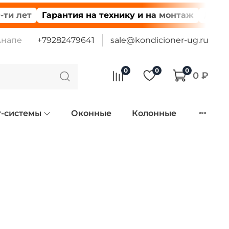
 лет
Гарантия на технику и на монтаж
Доставк
Анапе
+79282479641
sale@kondicioner-ug.ru
0
0
0
0 ₽
т-системы
Оконные
Колонные