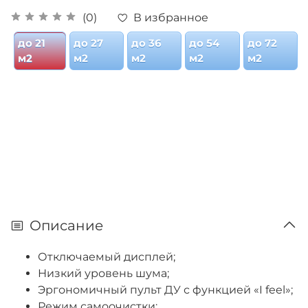
В избранное
(0)
до 21
до 27
до 36
до 54
до 72
м2
м2
м2
м2
м2
Описание
Отключаемый дисплей;
Низкий уровень шума;
Эргономичный пульт ДУ с функцией «I feel»;
Режим самоочистки;