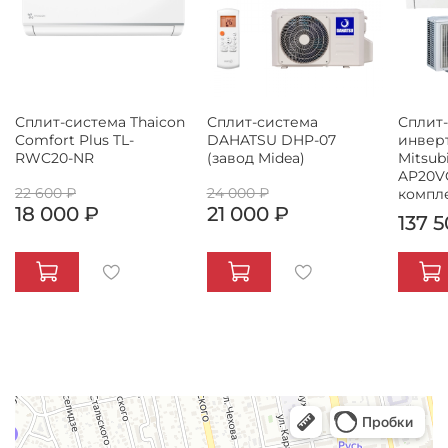
Сплит-система Thaicon
Сплит-система
Сплит
Comfort Plus TL-
DAHATSU DHP-07
инвер
RWC20-NR
(завод Midea)
Mitsubi
AP20V
22 600 ₽
24 000 ₽
компл
18 000 ₽
21 000 ₽
137 