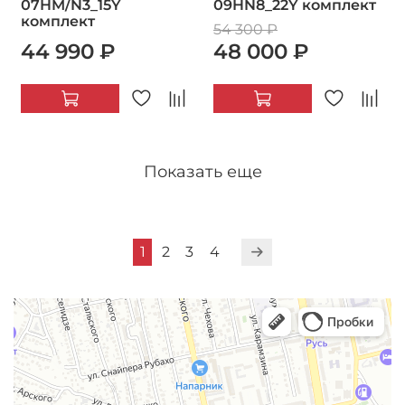
07HM/N3_15Y
09HN8_22Y комплект
комплект
54 300 ₽
44 990 ₽
48 000 ₽
Показать еще
1
2
3
4