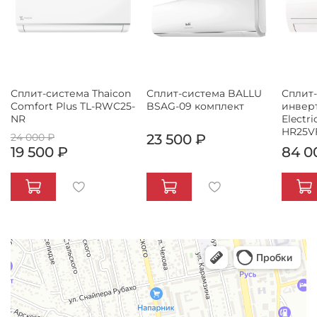
Сплит-система Thaicon
Сплит-система BALLU
Сплит
Comfort Plus TL-RWC25-
BSAG-09 комплект
инверт
NR
Electr
HR25V
24 000 ₽
23 500 ₽
19 500 ₽
84 0