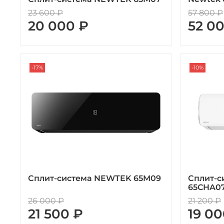
23 600 ₽
57 800 ₽
20 000 ₽
52 0
-17%
-10%
Сплит-система NEWTEK 65M09
Сплит-с
65CHA0
26 000 ₽
21 200 ₽
21 500 ₽
19 00