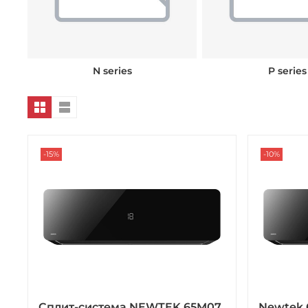
N series
P series
-15%
-10%
Сплит-система NEWTEK 65M07
Newtek 