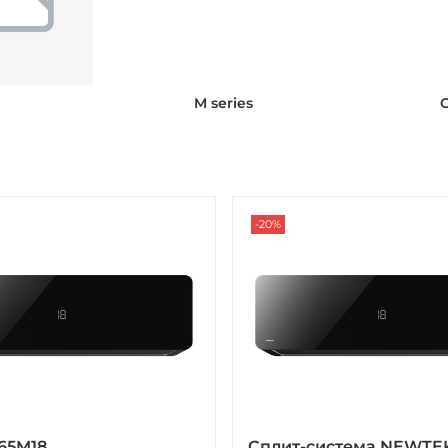
M series
C
-20%
65M18
Сплит-система NEWTEK