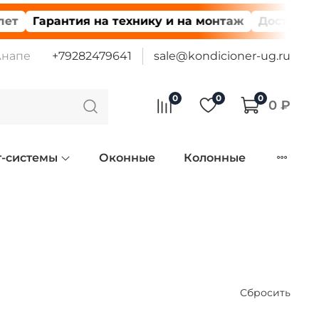
арантия на технику и на монтаж
Доставка по все
Анапе
+79282479641
sale@kondicioner-ug.ru
0
0
0
0 ₽
т-системы
Оконные
Колонные
Сбросить