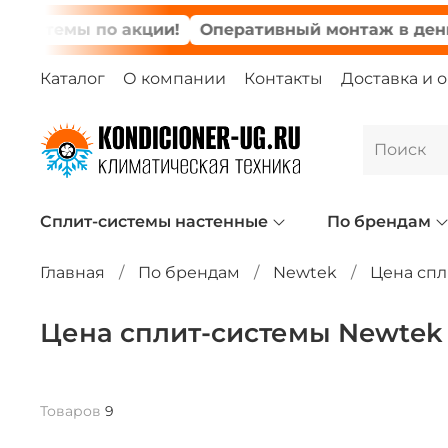
емы по акции!
Оперативный монтаж в день заказ
Каталог
О компании
Контакты
Доставка и 
Сплит-системы настенные
По брендам
Главная
По брендам
Newtek
Цена спл
Цена сплит-системы Newtek
Товаров
9