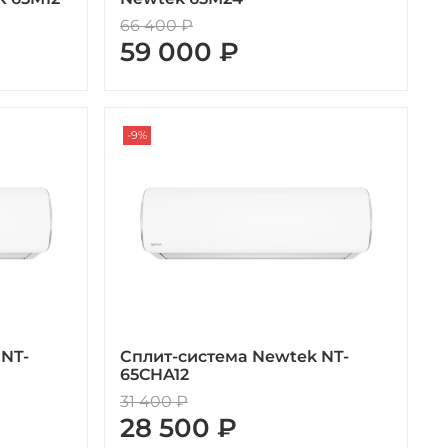
66 400 ₽
59 000 ₽
-9%
 NT-
Сплит-система Newtek NT-
65CHA12
31 400 ₽
28 500 ₽