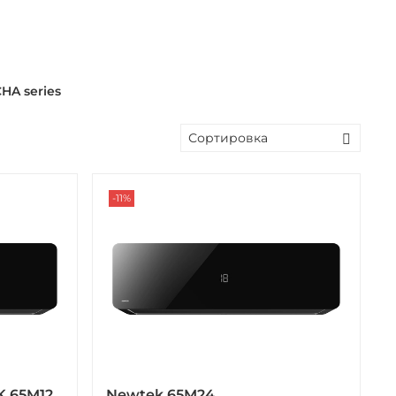
HA series
-11%
 65M12
Newtek 65M24