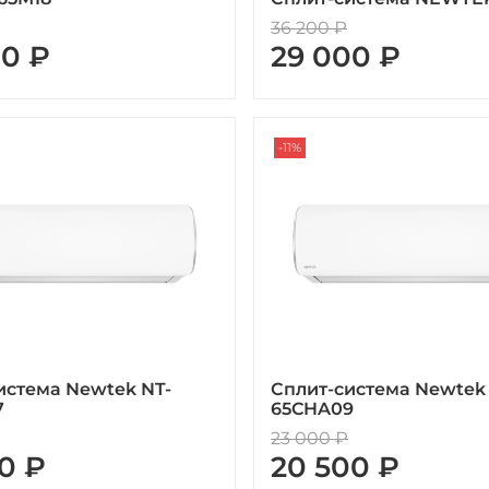
36 200 ₽
00 ₽
29 000 ₽
-11%
истема Newtek NT-
Сплит-система Newtek
7
65CHA09
23 000 ₽
0 ₽
20 500 ₽