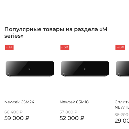
Популярные товары из раздела «M
series»
-11%
-10%
-20%
Newtek 65M24
Newtek 65M18
Сплит
NEWTE
66 400 ₽
57 800 ₽
36 200
59 000 ₽
52 000 ₽
29 0