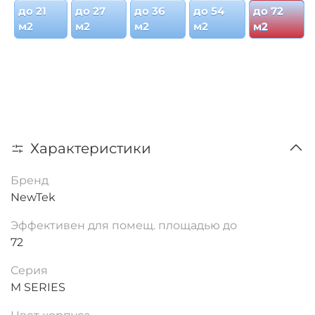
до 21
до 27
до 36
до 54
до 72
м2
м2
м2
м2
м2
Характеристики
Бренд
NewTek
Эффективен для помещ. площадью до
72
Серия
M SERIES