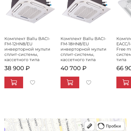
Комплект Ballu BACI-
Комплект Ballu BACI-
Компле
FM-12HN8/EU
FM-18HN8/EU
EACC/I
инверторной мульти
инверторной мульти
Free m
сплит-системы,
сплит-системы,
систем
кассетного типа
кассетного типа
типа
38 900 ₽
40 700 ₽
66 9