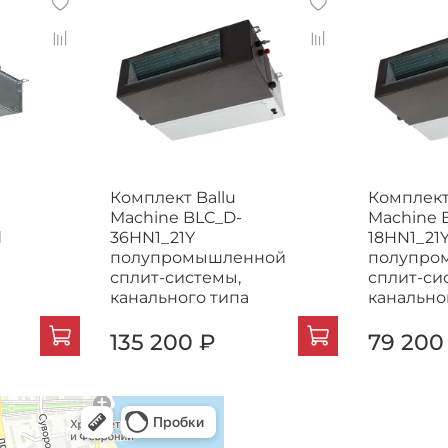
Комплект Ballu
Комплект
Machine BLC_D-
Machine 
d
36HN1_21Y
18HN1_21
полупромышленной
полупро
сплит-системы,
сплит-си
канального типа
канально
135 200 ₽
79 200