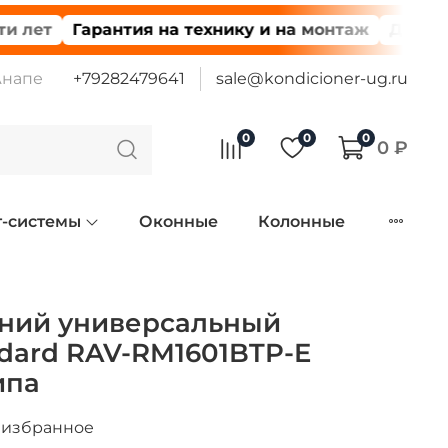
Гарантия на технику и на монтаж
Доставка по
Анапе
+79282479641
sale@kondicioner-ug.ru
0
0
0
0 ₽
т-системы
Оконные
Колонные
нний универсальный
dard RAV-RM1601BTP-E
ипа
 избранное