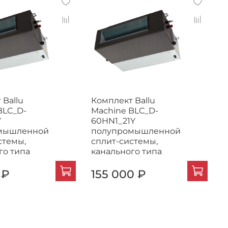
 Ballu
Комплект Ballu
К
BLC_D-
Machine BLC_D-
M
Y
60HN1_21Y
2
мышленной
полупромышленной
стемы,
сплит-системы,
с
го типа
канального типа
к
 ₽
155 000 ₽