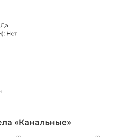
 Да
): Нет
н
ела «Канальные»