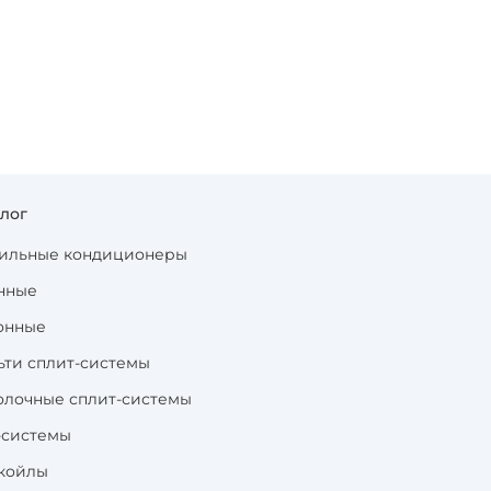
алог
ильные кондиционеры
нные
онные
ьти сплит-системы
олочные сплит-системы
-системы
койлы