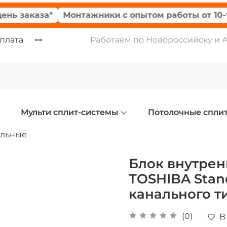
аказа*
Монтажники с опытом работы от 10-ти лет
оплата
Работаем по Новороссийску и 
Мульти сплит-системы
Потолочные спли
альные
Блок внутре
TOSHIBA Stan
канального т
(0)
В