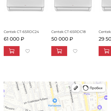
Centek CT-65RDC24
Centek CT-65RDC18
Centek
61 000 ₽
50 000 ₽
29 5