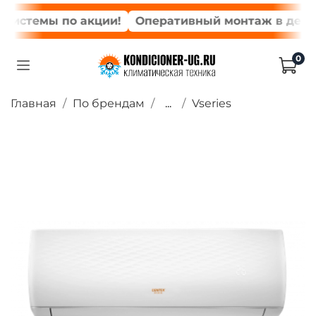
стемы по акции!
Оперативный монтаж в день за
0
Главная
По брендам
...
Vseries