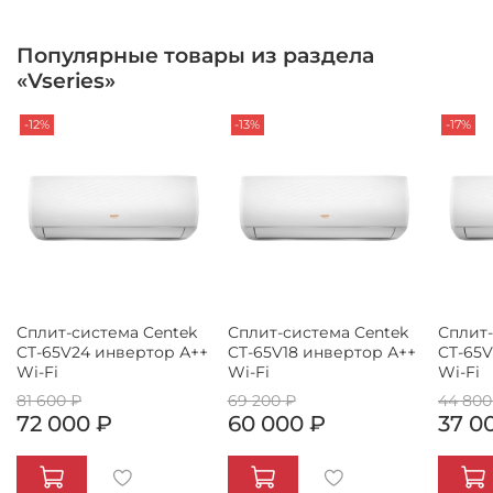
Популярные товары из раздела
«Vseries»
-12%
-13%
-17%
Сплит-система Centek
Сплит-система Centek
Сплит-
CT-65V24 инвертор А++
CT-65V18 инвертор А++
CT-65V
Wi-Fi
Wi-Fi
Wi-Fi
81 600 ₽
69 200 ₽
44 800
72 000 ₽
60 000 ₽
37 0