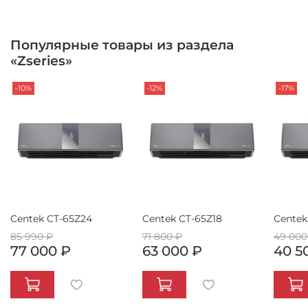
Популярные товары из раздела
«Zseries»
-10%
-12%
-17%
Centek CT-65Z24
Centek CT-65Z18
Centek
85 990 ₽
71 800 ₽
49 000
77 000 ₽
63 000 ₽
40 5