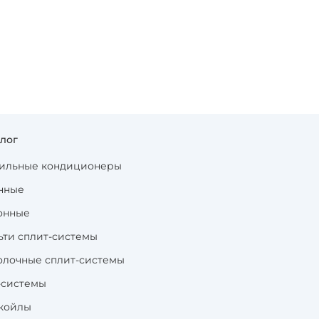
алог
ильные кондиционеры
нные
онные
ьти сплит-системы
олочные сплит-системы
-системы
койлы