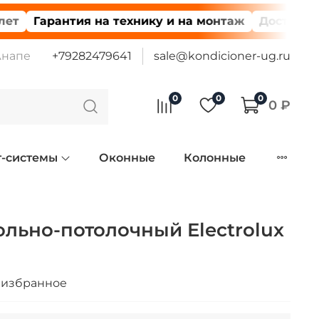
Гарантия на технику и на монтаж
Доставка по в
Анапе
+79282479641
sale@kondicioner-ug.ru
0
0
0
0 ₽
т-системы
Оконные
Колонные
льно-потолочный Electrolux
 избранное