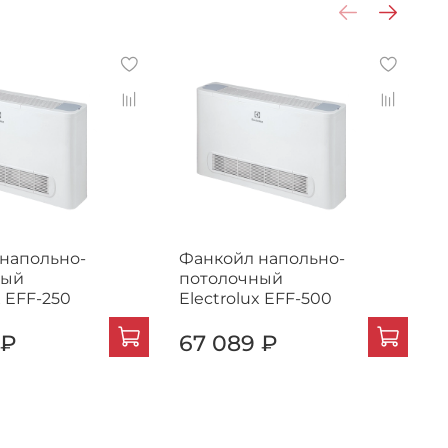
напольно-
Фанкойл напольно-
Ф
ный
потолочный
x EFF-250
Electrolux EFF-500
E
 ₽
67 089 ₽