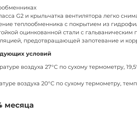
ообменниках
асса G2 и крыльчатка вентилятора легко сним
ение теплообменника с покрытием из гидроф
тойкой оцинкованной стали с гальваническим 
ляцией, предотвращающей запотевание и кор
едующих условий
туре воздуха 27°С по сухому термометру, 19,
туре воздуха 20°С по сухому термометру, темп
4 месяца