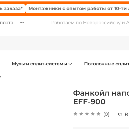
аза*
Монтажники с опытом работы от 10-ти лет
оплата
Работаем по Новороссийску и 
Мульти сплит-системы
Потолочные спли
е
Фанкойл напо
EFF-900
(0)
В