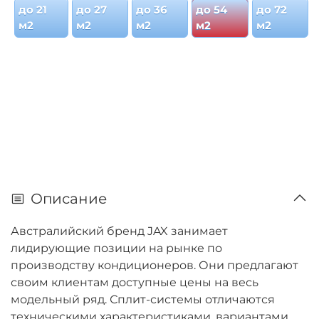
до 21
до 27
до 36
до 54
до 72
м2
м2
м2
м2
м2
Описание
Австралийский бренд JAX
занимает
лидирующие позиции на рынке по
производству
кондиционеров
. Они предлагают
своим клиентам доступные цены на весь
модельный ряд.
Сплит-системы
отличаются
техническими характеристиками, вариантами