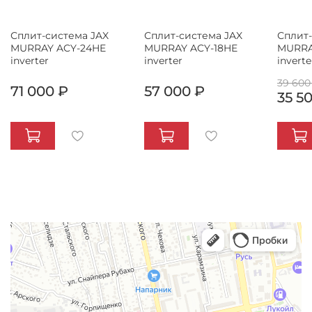
Сплит-система JAX
Сплит-система JAX
Сплит-
MURRAY ACY-24HE
MURRAY ACY-18HE
MURRA
inverter
inverter
inverte
39 600
71 000 ₽
57 000 ₽
35 5