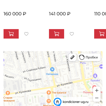
160 000 ₽
141 000 ₽
110 