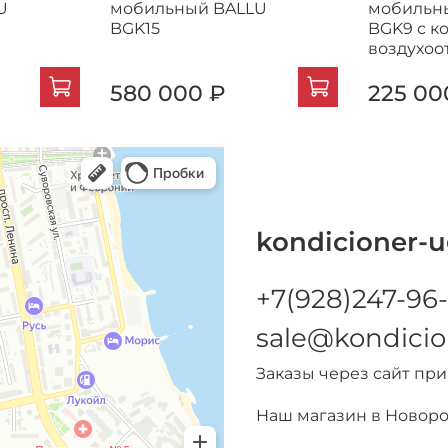
U
мобильный BALLU
мобильн
BGK15
BGK9 с к
воздухоо
580 000 ₽
225 00
kondicioner-u
+7(928)247-96-
sale@kondicio
Заказы через сайт пр
Наш магазин в Новор