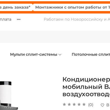
 заказа*
Монтажники с опытом работы от 10-ти л
оплата
Работаем по Новороссийску и 
Мульти сплит-системы
Потолочные спли
Кондиционе
мобильный B
воздухоотвод
(0)
В