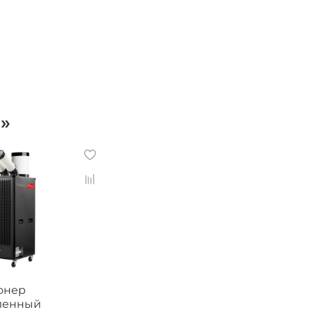
»
онер
ленный