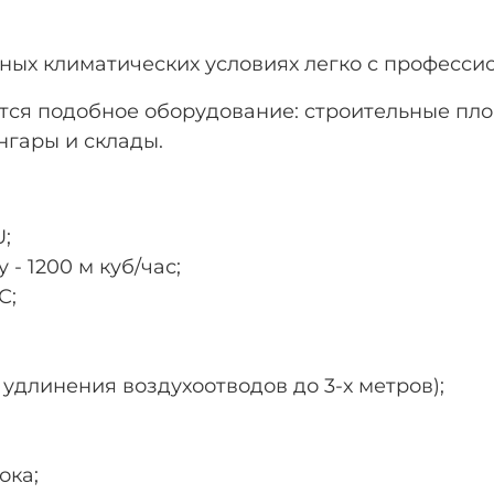
ых климатических условиях легко с профессио
тся подобное оборудование: cтроительные пл
нгары и склады.
;
- 1200 м куб/час;
С;
удлинения воздухоотводов до 3-х метров);
ока;