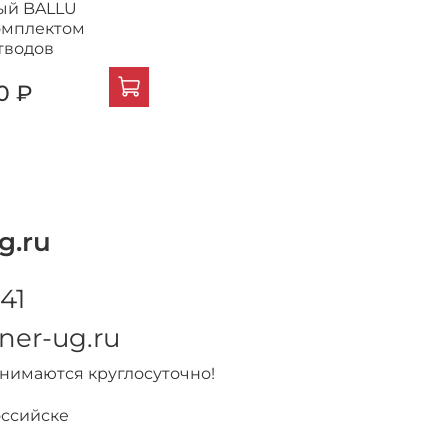
ый BALLU
омплектом
тводов
0 ₽
g.ru
41
ner-ug.ru
инимаются круглосуточно!
оссийске