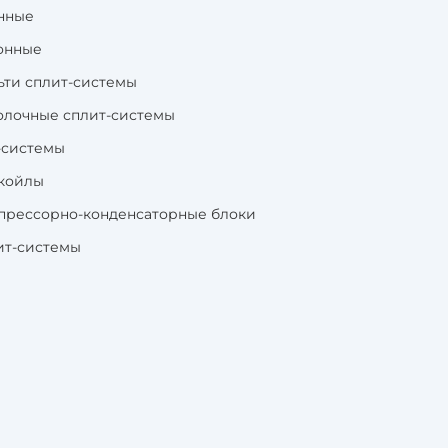
нные
онные
ьти сплит-системы
олочные сплит-системы
-системы
койлы
прессорно-конденсаторные блоки
ит-системы