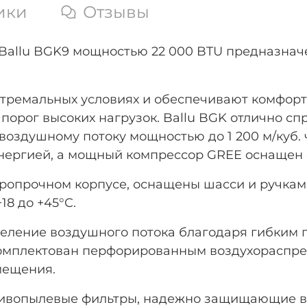
ики
Отзывы
allu BGK9 мощностью 22 000 BTU предназнач
тремальных условиях и обеспечивают комфорт 
порог высоких нагрузок. Ballu BGK отлично с
оздушному потоку мощностью до 1 200 м/куб. 
энергией, а мощный компрессор GREE оснащен 
ропрочном корпусе, оснащены шасси и ручкам
18 до +45°C.
еление воздушного потока благодаря гибким 
комплектован перфорированным воздухораспре
мещения.
тивопылевые фильтры, надежно защищающие в