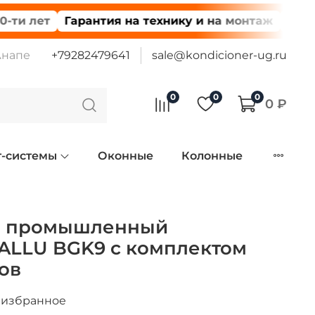
ет
Гарантия на технику и на монтаж
Доставка 
Анапе
+79282479641
sale@kondicioner-ug.ru
0
0
0
0 ₽
т-системы
Оконные
Колонные
р промышленный
ALLU BGK9 с комплектом
ов
 избранное