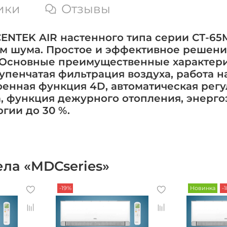
ики
Отзывы
CENTEK AIR настенного типа серии СТ-6
 шума. Простое и эффективное решени
 Основные преимущественные характер
упенчатая фильтрация воздуха, работа 
роенная функция 4D, автоматическая рег
а, функция дежурного отопления, энерго
гии до 30 %.
ла «MDCseries»
-19%
Новинка
-