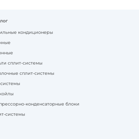
алог
ильные кондиционеры
нные
онные
ьти сплит-системы
олочные сплит-системы
-системы
койлы
прессорно-конденсаторные блоки
ит-системы