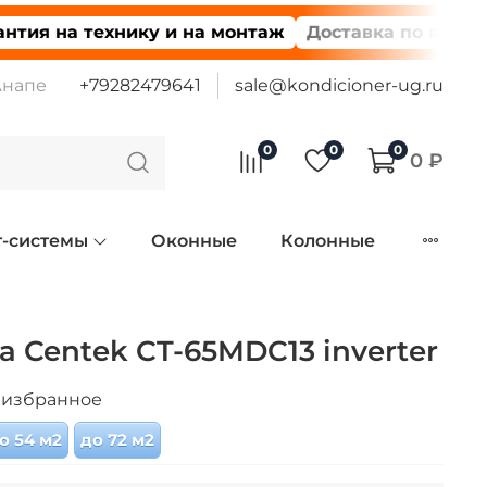
 на технику и на монтаж
Доставка по всей Росси
Анапе
+79282479641
sale@kondicioner-ug.ru
0
0
0
0 ₽
т-системы
Оконные
Колонные
а Centek CT-65MDC13 inverter
 избранное
о 54 м2
до 72 м2