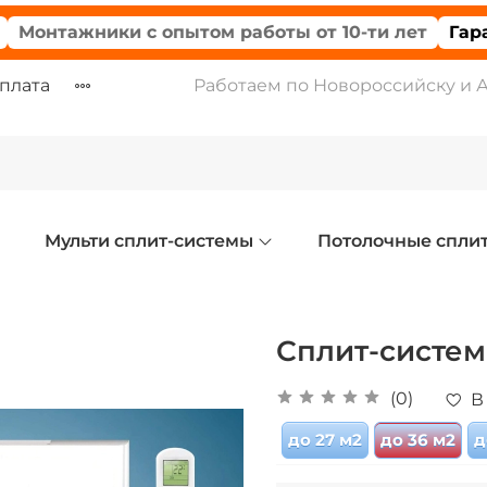
тажники с опытом работы от 10-ти лет
Гарантия
оплата
Работаем по Новороссийску и 
Мульти сплит-системы
Потолочные спли
Сплит-систем
(0)
В
до 27 м2
до 36 м2
д