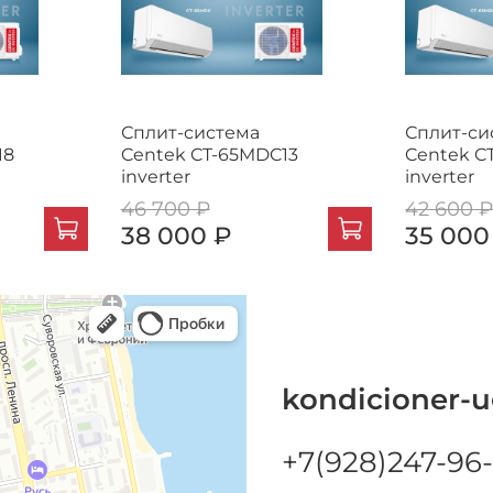
Сплит-система
Сплит-си
18
Centek CT-65MDC13
Centek C
inverter
inverter
46 700 ₽
42 600 
38 000 ₽
35 000
kondicioner-u
+7(928)247-96-