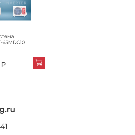
стема
T-65MDC10
₽
 ₽
g.ru
41