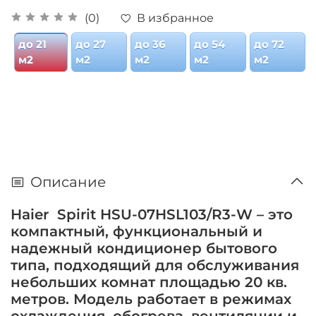
В избранное
(0)
до 21
до 27
до 36
до 54
до 72
м2
м2
м2
м2
м2
Описание
Haier Spirit HSU-07HSL103/R3-W – это
компактный, функциональный и
надежный кондиционер бытового
типа, подходящий для обслуживания
небольших комнат площадью 20 кв.
метров. Модель работает в режимах