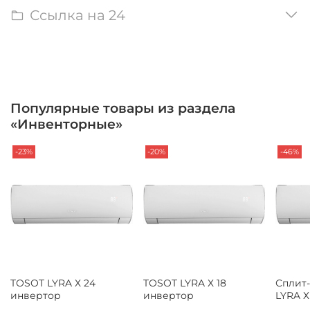
Ссылка на 24
Популярные товары из раздела
«Инвенторные»
-23%
-20%
-46%
TOSOT LYRA Х 24
TOSOT LYRA Х 18
Сплит
инвертор
инвертор
LYRA Х