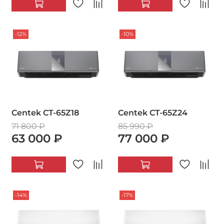
-12%
-10%
Centek CT-65Z18
Centek CT-65Z24
71 800 ₽
85 990 ₽
63 000 ₽
77 000 ₽
-14%
-17%