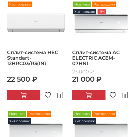
Распродажа
Новинка
Распродажа
Хит продаж
-9%
Сплит-система HEC
Сплит-система AC
Standart-
ELECTRIC ACEM-
12HRC03/R3(IN)
07HN1
23 000 ₽
22 500 ₽
21 000 ₽
Новинка
Распродажа
Новинка
Распродажа
Хит продаж
Хит продаж