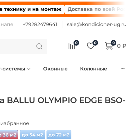
хнику и на монтаж
Доставка по всей России
Бес
Анапе
+79282479641
sale@kondicioner-ug.ru
0
0
0
0 ₽
т-системы
Оконные
Колонные
ма BALLU OLYMPIO EDGE BSO-
 избранное
о 36 м2
до 54 м2
до 72 м2