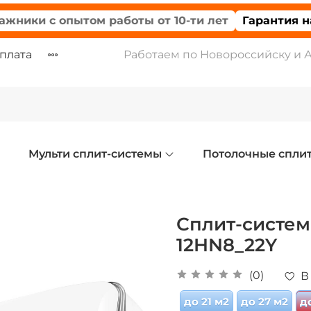
и с опытом работы от 10-ти лет
Гарантия на те
оплата
Работаем по Новороссийску и 
Мульти сплит-системы
Потолочные спли
Сплит-систе
12HN8_22Y
(0)
В
до 21 м2
до 27 м2
д