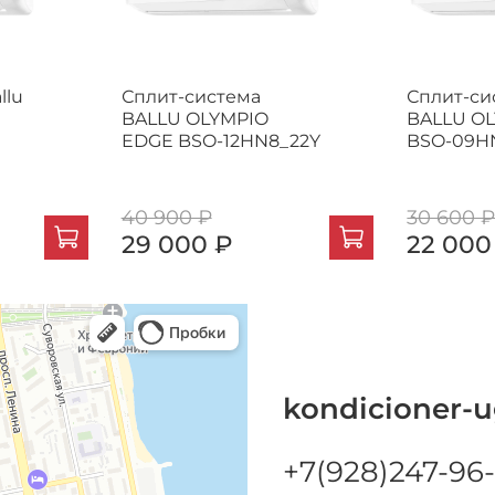
llu
Сплит-система
Сплит-си
BALLU OLYMPIO
BALLU O
EDGE BSO-12HN8_22Y
BSO-09H
40 900 ₽
30 600 
29 000 ₽
22 000
kondicioner-u
+7(928)247-96-