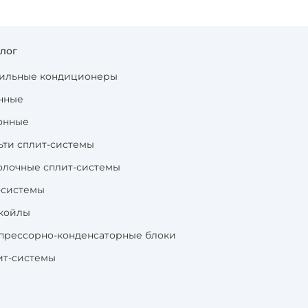
алог
ильные кондиционеры
нные
онные
ьти сплит-системы
олочные сплит-системы
-системы
койлы
прессорно-конденсаторные блоки
ит-системы