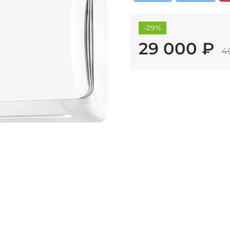
-29%
29 000 ₽
4