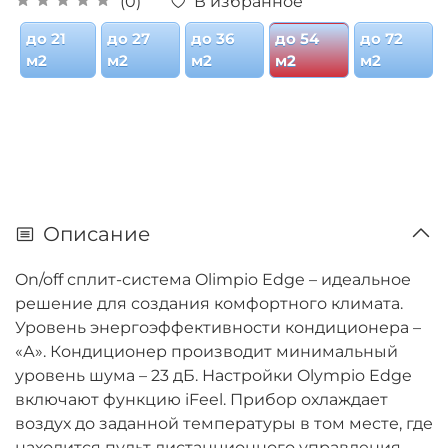
В избранное
(0)
до 21
до 27
до 36
до 54
до 72
м2
м2
м2
м2
м2
Описание
On/off сплит-система Olimpio Edge – идеальное
решение для создания комфортного климата.
Уровень энергоэффективности кондиционера –
«А». Кондиционер производит минимальный
уровень шума – 23 дБ. Настройки Olympio Edge
включают функцию iFeel. Прибор охлаждает
воздух до заданной температуры в том месте, где
находится пульт дистанционного управления.