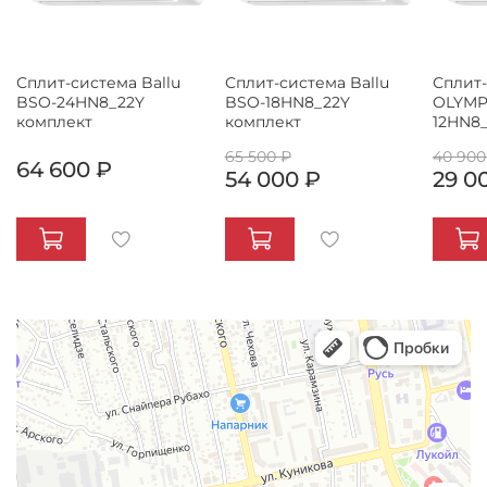
Сплит-система Ballu
Сплит-система Ballu
Сплит
BSO-24HN8_22Y
BSO-18HN8_22Y
OLYMP
комплект
комплект
12HN8
65 500 ₽
40 900
64 600 ₽
54 000 ₽
29 0