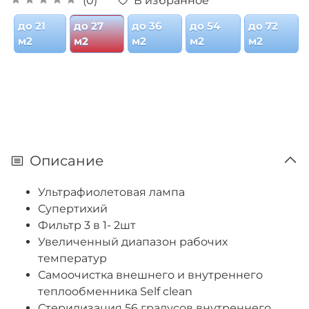
В избранное
(0)
до 21
до 27
до 36
до 54
до 72
м2
м2
м2
м2
м2
Описание
Ультрафиолетовая лампа
Супертихий
Фильтр 3 в 1- 2шт
Увеличенный диапазон рабочих
температур
Самоочистка внешнего и внутреннего
теплообменника Self clean
Стерилизация 56 градусов внутреннего