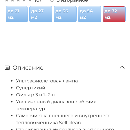
В избранное
(0)
до 21
до 27
до 36
до 54
до 72
м2
м2
м2
м2
м2
Описание
Ультрафиолетовая лампа
Супертихий
Фильтр 3 в 1- 2шт
Увеличенный диапазон рабочих
температур
Самоочистка внешнего и внутреннего
теплообменника Self clean
Стерилизация 56 градусов внутреннего