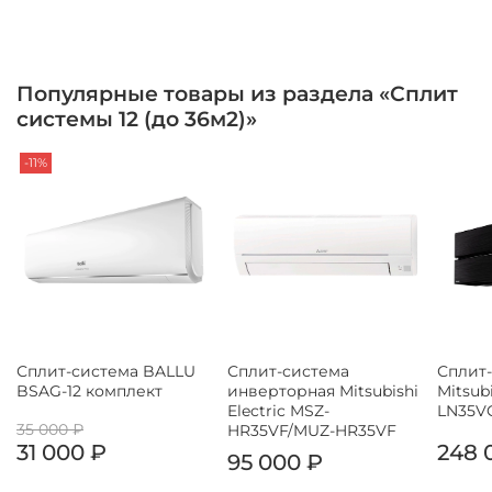
Популярные товары из раздела «Сплит
системы 12 (до 36м2)»
-11%
Сплит-система BALLU
Сплит-система
Сплит
BSAG-12 комплект
инверторная Mitsubishi
Mitsubi
Electric MSZ-
LN35V
35 000 ₽
HR35VF/MUZ-HR35VF
31 000 ₽
248 
95 000 ₽