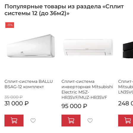
Популярные товары из раздела «Сплит
системы 12 (до 36м2)»
-11%
Сплит-система BALLU
Сплит-система
Сплит
BSAG-12 комплект
инверторная Mitsubishi
Mitsubi
Electric MSZ-
LN35V
35 000 ₽
HR35VF/MUZ-HR35VF
31 000 ₽
248 
95 000 ₽