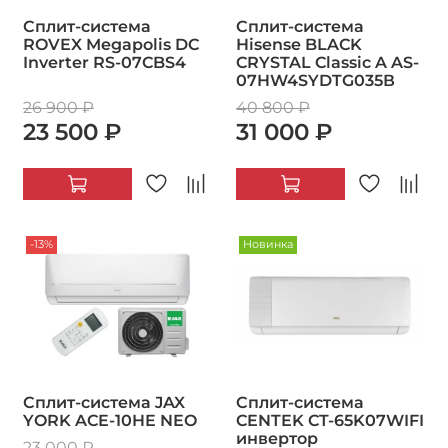
Сплит-система
Сплит-система
ROVEX Megapolis DC
Hisense BLACK
Inverter RS-07CBS4
CRYSTAL Classic A AS-
07HW4SYDTG035В
26 900 ₽
40 800 ₽
23 500 ₽
31 000 ₽
-13%
Новинка
Сплит-система JAX
Сплит-система
YORK ACE-10HE NEO
CENTEK CT-65K07WIFI
инвертор
23 000 ₽