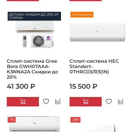
ДЕЛАЕМ СКИДКИ ДО 20% ОТ
Распродажа
СУММЫ
Сплит-система Gree
Сплит-система HEC
Bora GWH07AAA-
Standart-
K3NNA2A Скидки до
07HRC03/R3(IN)
20%
41 300 ₽
15 500 ₽
-7%
-28%