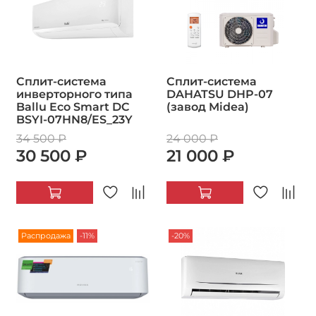
Сплит-система
Сплит-система
инверторного типа
DAHATSU DHP-07
Ballu Eco Smart DC
(завод Midea)
BSYI-07HN8/ES_23Y
34 500 ₽
24 000 ₽
30 500 ₽
21 000 ₽
Распродажа
-11%
-20%