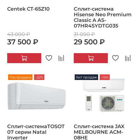
Centek CT-65Z10
Сплит-система
Hisense Neo Premium
Classic A AS-
07HR4SYDTG035
43 000 ₽
31 000 ₽
37 500 ₽
29 500 ₽
Распродажа
-22%
Хит продаж
-14%
Сплит-системаTOSOT
Сплит-система JAX
07 серии Natal
MELBOURNE ACM-
Inverter
08HE