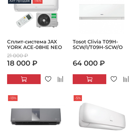
Хит продаж
-14%
Сплит-система JAX
Tosot Clivia T09H-
YORK ACE-08HE NEO
SCW/I/T09H-SCW/O
21 000 ₽
18 000 ₽
64 000 ₽
-13%
-5%